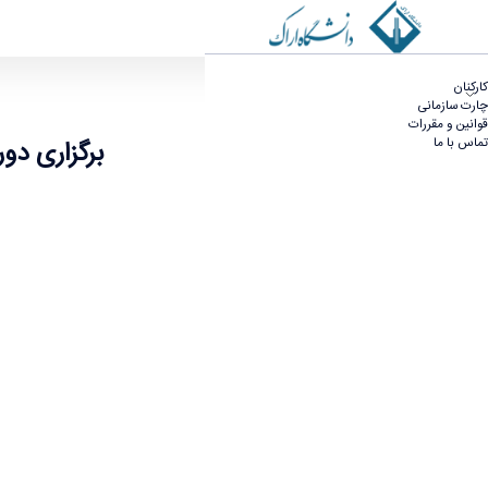
برگزاری دوره دانش افزایی اعضای هیات علمی الااستخد
کارکنان
چارت سازمانی
قوانین و مقررات
تماس با ما
برگزاری دو