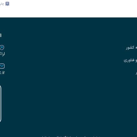
چاپ
ا
ه کشور
ارا
 فناوری
.ir